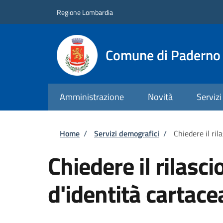
Salta al contenuto principale
Skip to footer content
Regione Lombardia
Comune di Paderno 
Amministrazione
Novità
Servizi
Briciole di pane
Home
/
Servizi demografici
/
Chiedere il ril
Chiedere il rilasci
d'identità cartace