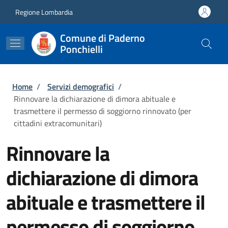
Salta al contenuto principale
Skip to footer content
Regione Lombardia
Comune di Paderno
Ponchielli
Briciole di pane
Home
/
Servizi demografici
/
Rinnovare la dichiarazione di dimora abituale e
trasmettere il permesso di soggiorno rinnovato (per
cittadini extracomunitari)
Rinnovare la
dichiarazione di dimora
abituale e trasmettere il
permesso di soggiorno