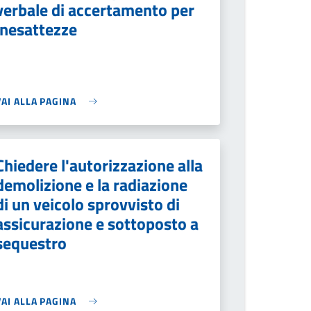
verbale di accertamento per
inesattezze
VAI ALLA PAGINA
Chiedere l'autorizzazione alla
demolizione e la radiazione
di un veicolo sprovvisto di
assicurazione e sottoposto a
sequestro
VAI ALLA PAGINA