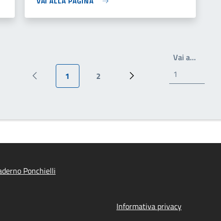
VAI ALLA PAGINA
Write t
Vai a…
1
2
Pagina precedente
Pagina attuale
Pagina
Prossima pagina
derno Ponchielli
Informativa privacy