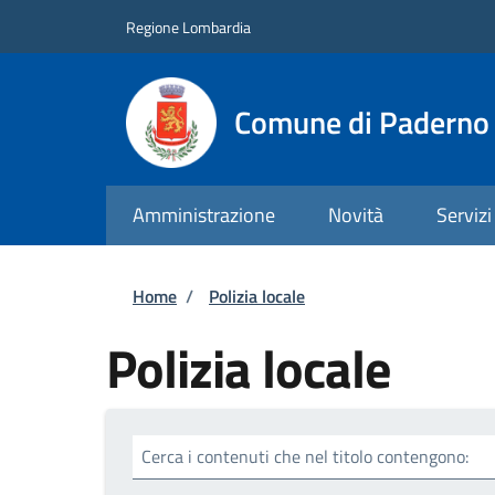
Salta al contenuto principale
Skip to footer content
Regione Lombardia
Comune di Paderno 
Amministrazione
Novità
Servizi
Briciole di pane
Home
/
Polizia locale
Polizia locale
Cerca i contenuti che nel titolo contengono: