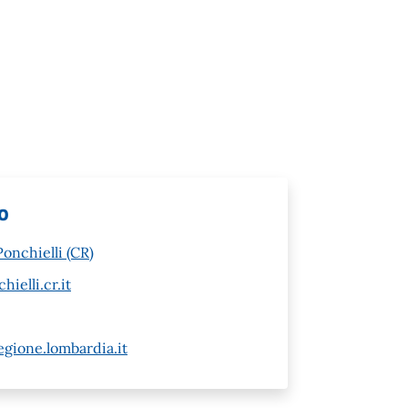
lo
onchielli (CR)
elli.cr.it
gione.lombardia.it