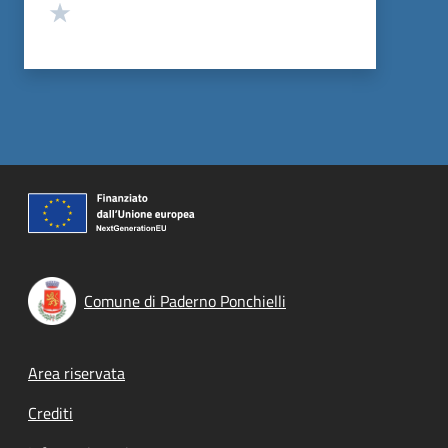
Valuta 1 stelle su 5
Comune di Paderno Ponchielli
Footer menu
Area riservata
Crediti