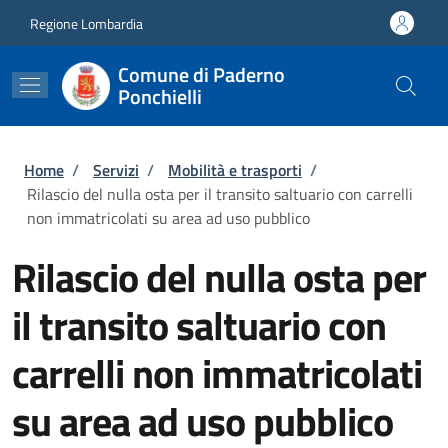
Salta al contenuto principale
Skip to footer content
Regione Lombardia
Comune di Paderno
Ponchielli
Briciole di pane
Home
/
Servizi
/
Mobilità e trasporti
/
Rilascio del nulla osta per il transito saltuario con carrelli
non immatricolati su area ad uso pubblico
Rilascio del nulla osta per
il transito saltuario con
carrelli non immatricolati
su area ad uso pubblico