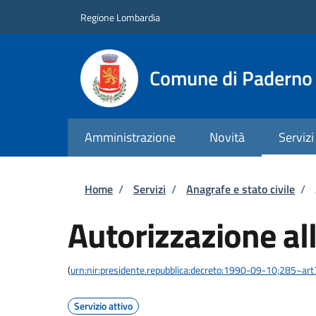
Salta al contenuto principale
Skip to footer content
Regione Lombardia
Comune di Paderno 
Amministrazione
Novità
Servizi
Briciole di pane
Home
/
Servizi
/
Anagrafe e stato civile
/
Autorizzazione al
(
urn:nir:presidente.repubblica:decreto:1990-09-10;285~ar
Servizio attivo