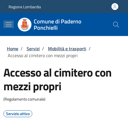
Salta al contenuto principale
Skip to footer content
Regione Lombardia
Comune di Paderno
Ponchielli
Briciole di pane
Home
/
Servizi
/
Mobilità e trasporti
/
Accesso al cimitero con mezzi propri
Accesso al cimitero con
mezzi propri
(Regolamento comunale)
Servizio attivo