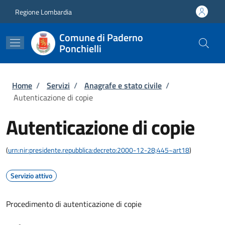
Salta al contenuto principale
Skip to footer content
Regione Lombardia
Comune di Paderno
Ponchielli
Briciole di pane
Home
/
Servizi
/
Anagrafe e stato civile
/
Autenticazione di copie
Autenticazione di copie
(
urn:nir:presidente.repubblica:decreto:2000-12-28;445~art18
)
Servizio attivo
Procedimento di autenticazione di copie