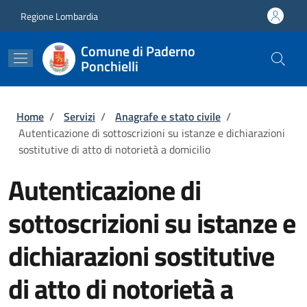
Salta al contenuto principale
Skip to footer content
Regione Lombardia
Comune di Paderno
Ponchielli
Briciole di pane
Home
/
Servizi
/
Anagrafe e stato civile
/
Autenticazione di sottoscrizioni su istanze e dichiarazioni
sostitutive di atto di notorietà a domicilio
Autenticazione di
sottoscrizioni su istanze e
dichiarazioni sostitutive
di atto di notorietà a