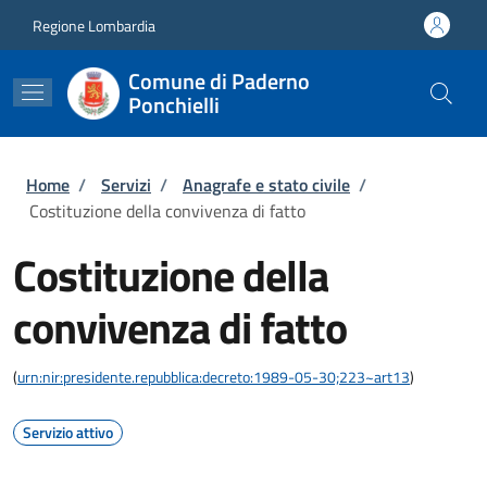
Salta al contenuto principale
Skip to footer content
Regione Lombardia
Comune di Paderno
Ponchielli
Briciole di pane
Home
/
Servizi
/
Anagrafe e stato civile
/
Costituzione della convivenza di fatto
Costituzione della
convivenza di fatto
(
urn:nir:presidente.repubblica:decreto:1989-05-30;223~art13
)
Servizio attivo