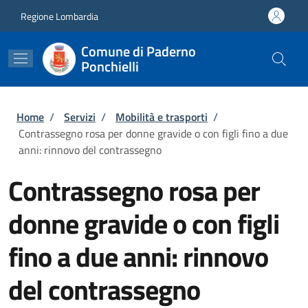
Salta al contenuto principale
Skip to footer content
Regione Lombardia
Comune di Paderno
Ponchielli
Briciole di pane
Home
/
Servizi
/
Mobilità e trasporti
/
Contrassegno rosa per donne gravide o con figli fino a due
anni: rinnovo del contrassegno
Contrassegno rosa per
donne gravide o con figli
fino a due anni: rinnovo
del contrassegno