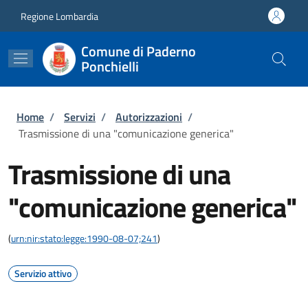
Salta al contenuto principale
Skip to footer content
Regione Lombardia
Comune di Paderno
Ponchielli
Briciole di pane
Home
/
Servizi
/
Autorizzazioni
/
Trasmissione di una "comunicazione generica"
Trasmissione di una
"comunicazione generica"
(
urn:nir:stato:legge:1990-08-07;241
)
Servizio attivo