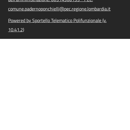
comune.padernoponchielli@pec.regione.lombardia.it
Powered by Sportello Telematico Polifunzionale (v.
10.41.2)