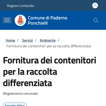
Salta al contenuto principale
Skip to footer content
Regione Lombardia
Comune di Paderno
Ponchielli
Briciole di pane
Home
/
Servizi
/
Ambiente
/
Fornitura dei contenitori per la raccolta differenziata
Fornitura dei contenitori
per la raccolta
differenziata
(Regolamento comunale)
Servizio attivo