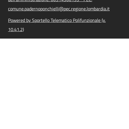
comune.padernoponchielli@pec.regione.lombardia.it
Powered by Sportello Telematico Polifunzionale (v.
10.41.2)