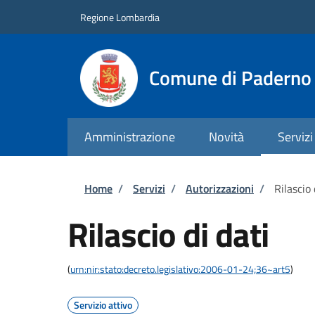
Salta al contenuto principale
Skip to footer content
Regione Lombardia
Comune di Paderno 
Amministrazione
Novità
Servizi
Briciole di pane
Home
/
Servizi
/
Autorizzazioni
/
Rilascio 
Rilascio di dati
(
urn:nir:stato:decreto.legislativo:2006-01-24;36~art5
)
Servizio attivo