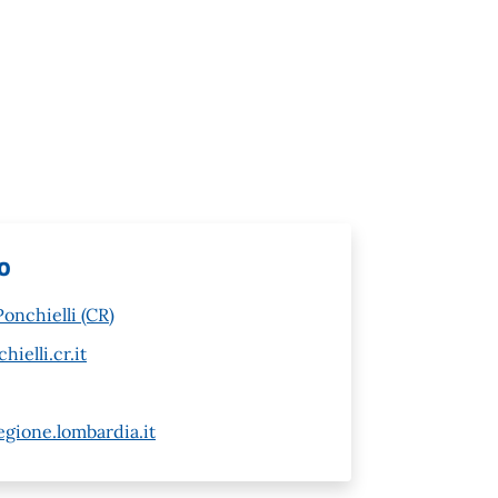
lo
onchielli (CR)
elli.cr.it
gione.lombardia.it