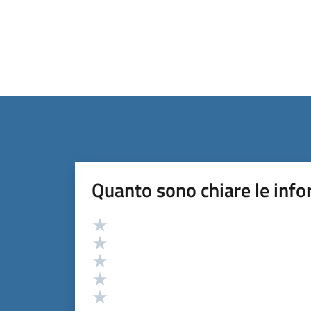
Quanto sono chiare le info
Valutazione
Valuta 5 stelle su 5
Valuta 4 stelle su 5
Valuta 3 stelle su 5
Valuta 2 stelle su 5
Valuta 1 stelle su 5