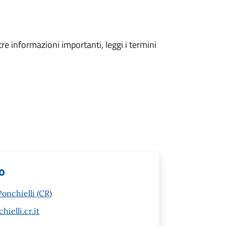
tre informazioni importanti, leggi i termini
lo
onchielli (CR)
elli.cr.it