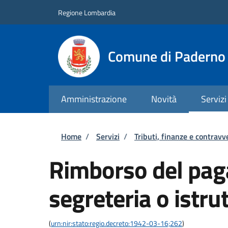
Salta al contenuto principale
Skip to footer content
Regione Lombardia
Comune di Paderno 
Amministrazione
Novità
Servizi
Briciole di pane
Home
/
Servizi
/
Tributi, finanze e contravv
Rimborso del paga
segreteria o istru
(
urn:nir:stato:regio.decreto:1942-03-16;262
)