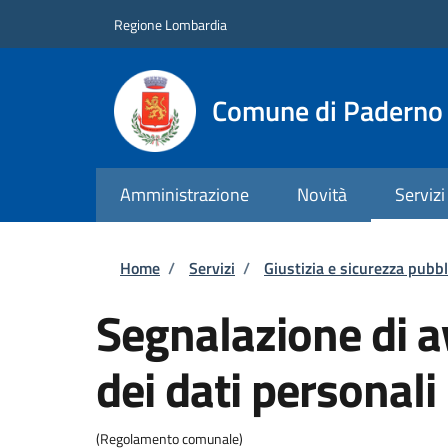
Salta al contenuto principale
Skip to footer content
Regione Lombardia
Comune di Paderno 
Amministrazione
Novità
Servizi
Briciole di pane
Home
/
Servizi
/
Giustizia e sicurezza pubbl
Segnalazione di a
dei dati personali
(Regolamento comunale)