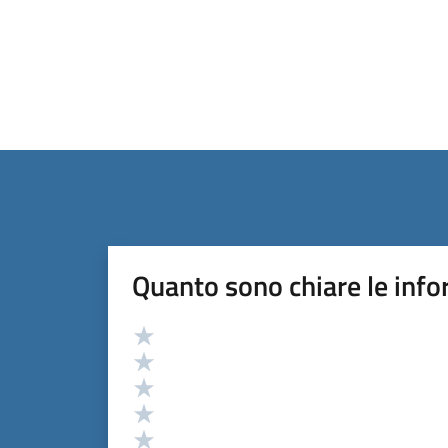
Quanto sono chiare le info
Valutazione
Valuta 5 stelle su 5
Valuta 4 stelle su 5
Valuta 3 stelle su 5
Valuta 2 stelle su 5
Valuta 1 stelle su 5