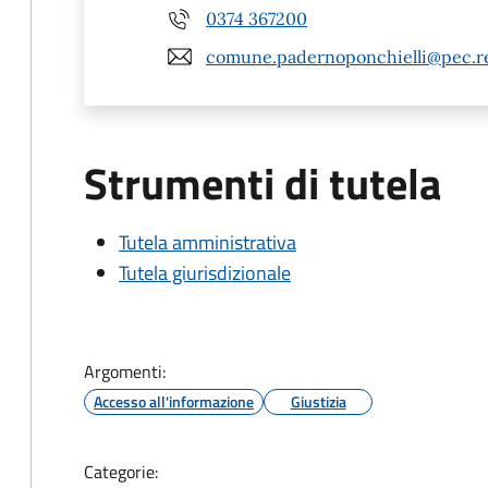
0374 367200
comune.padernoponchielli@pec.re
Strumenti di tutela
Tutela amministrativa
Tutela giurisdizionale
Argomenti:
Accesso all'informazione
Giustizia
Categorie: