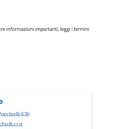
tre informazioni importanti, leggi i termini
lo
onchielli (CR)
elli.cr.it